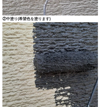
②中塗り(希望色を塗ります)