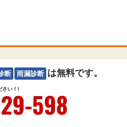
！
は
無料です
。
診断
雨漏診断
さい！!
729-598