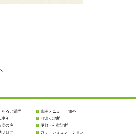
い。
くあるご質問
塗装メニュー・価格
工事例
雨漏り診断
客様の声
屋根・外壁診断
動ブログ
カラーシミュレーション