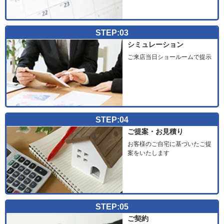
STEP:03
シミュレーション
ご来店当日ショールームで提示
STEP:04
ご提案・お見積り
お客様のご自宅に基づいたご提
案をいたします
STEP:05
ご契約