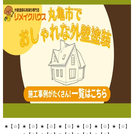
★【☆】★【☆】★【☆】★【☆】★【☆】★【☆】★【☆】