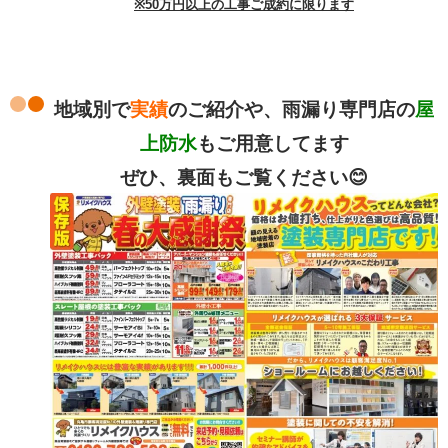
※50万円以上の工事ご成約に限ります
地域別で
実績
のご紹介や、雨漏り専門店の
屋
上防水
もご用意してます
ぜひ、裏面も
ご覧ください😊