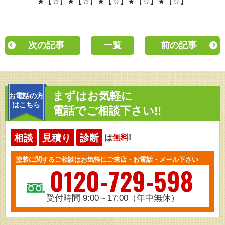
★【☆】★【☆】★【☆】★【☆】★【☆】
次の記事
一覧
前の記事
まずはお気軽に
お電話の方
はこちら
電話でご相談下さい!!
相談
見積り
診断
は
無料
!
塗装に関するご相談はお気軽にご来店・お電話・メール下さい
0120-729-598
受付時間 9:00～17:00（年中無休）