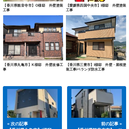
【香川県観音寺市】O様邸 外壁塗装
【愛媛県四国中央市】I様邸 外壁塗装
工事
工事
【香川県丸亀市】K様邸 外壁改修工
【香川県三豊市】I様邸 外壁・屋根塗
事
装工事/ベランダ防水工事
« 次の記事
前の記事 »