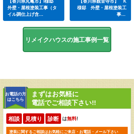
【香川県丸亀市】I様邸
【香川県観音寺市】 K
外壁・屋根塗装工事（タ
様邸 外壁・屋根塗装工
イル調仕上げ含…
事…
リメイクハウスの施工事例一覧
まずはお気軽に
お電話の方
はこちら
電話でご相談下さい!!
相談
見積り
診断
は
無料
!
塗装に関するご相談はお気軽にご来店・お電話・メール下さい