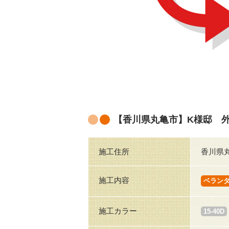
【香川県丸亀市】K様邸 
施工住所
香川県
施工内容
ベラン
施工カラー
15-40D