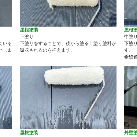
屋根塗装
屋根
下塗り
中塗
ている
下塗りをすることで、後から塗る上塗り塗料が
下塗
としま
吸収されるのを抑えます。
す。
希望
屋根塗装
外壁