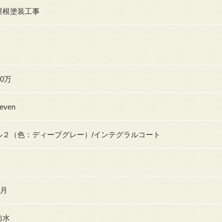
屋根塗装工事
90万
even
ル２（色：ディープグレー）/インテグラルコート
5月
防水