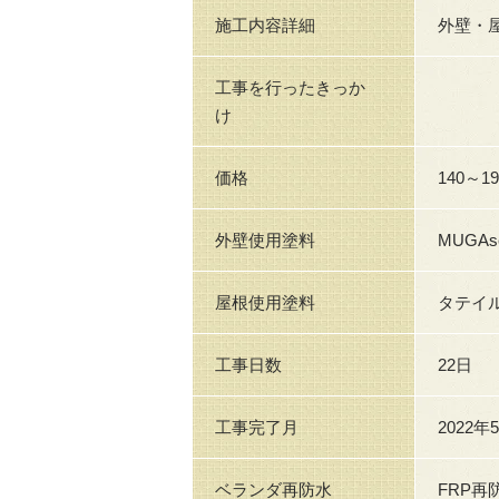
施工内容詳細
外壁・
工事を行ったきっか
け
価格
140～1
外壁使用塗料
MUGAs
屋根使用塗料
タテイ
工事日数
22日
工事完了月
2022年
ベランダ再防水
FRP再