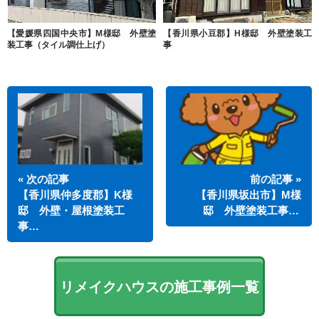
【愛媛県四国中央市】M様邸 外壁塗
【香川県小豆郡】H様邸 外壁塗装工
装工事（タイル調仕上げ）
事
« 次の記事
前の記事 »
【香川県仲多度郡】K様
【香川県坂出市】M様
邸 外壁・屋根塗装工
邸 外壁塗装工事…
事…
リメイクハウスの施工事例一覧