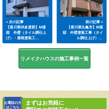
« 次の記事
前の記事 »
【香川県仲多度郡】M様
【香川県丸亀市】M様
邸 外壁（タイル調仕上
邸 外壁塗装工事（タイ
げ）・屋根塗装工…
ル調仕上げ）…
リメイクハウスの施工事例一覧
まずはお気軽に
お電話の方
はこちら