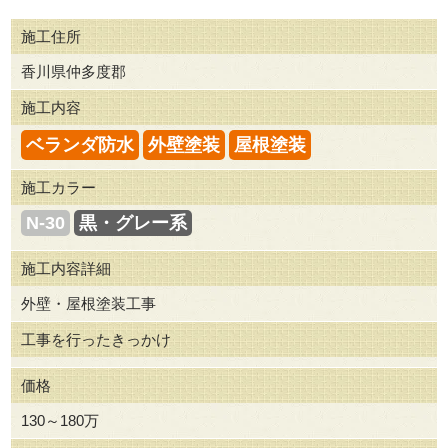
施工住所
香川県仲多度郡
施工内容
ベランダ防水
外壁塗装
屋根塗装
施工カラー
N-30
黒・グレー系
施工内容詳細
外壁・屋根塗装工事
工事を行ったきっかけ
価格
130～180万