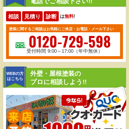
電話でご相談下さい!!
相談
見積り
診断
は
無料
!
塗装に関するご相談はお気軽にご来店・お電話・メール下さい
0120-729-598
受付時間 9:00～17:00（年中無休）
外壁・屋根塗装の
WEBの方
はこちら
プロに相談しよう!!