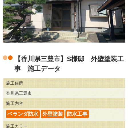
【香川県三豊市】S様邸 外壁塗装工
事 施工データ
施工住所
香川県三豊市
施工内容
ベランダ防水
外壁塗装
防水工事
施工カラー