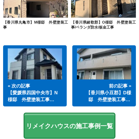
【香川県丸亀市】M様邸 外壁塗装工
【香川県綾歌郡】O様邸 外壁塗装工
事
事/ベランダ防水/板金工事
« 次の記事
前の記事 »
【愛媛県四国中央市】N
【香川県小豆郡】D様
様邸 外壁塗装工事…
邸 外壁塗装工事…
リメイクハウスの施工事例一覧