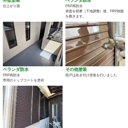
外壁塗装
ベランダ防水
仕上がり面
FRP再防水
表面を研磨（下地調整）後、FRP樹脂
を敷きます。
ベランダ防水
その他塗装
FRP再防水
雨戸は吹き付け塗装を行いました
専用のトップコートを塗布