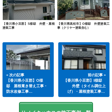
【香川県小豆郡】S様邸 外壁・屋根
【香川県高松市】O様邸 外壁塗装工
塗装工事
事（クリヤー塗装含む）
« 次の記事
前の記事 »
【香川県小豆郡】O様
【香川県小豆郡】I様邸
邸 屋根葺き替え工事・
外壁（タイル調仕上
防水改修工事…
げ）・屋根塗装工事…