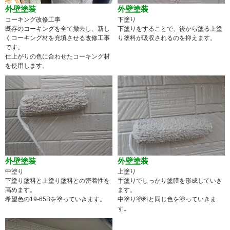
外壁塗装
外壁塗装
コーキング改修工事
下塗り
既存のコーキングを全て撤去し、新し
下塗りをすることで、後から塗る上塗
くコーキング材を充填させる改修工事
り塗料が吸収されるのを抑えます。
です。
仕上がりの色に合わせたコーキング材
を使用します。
外壁塗装
外壁塗装
中塗り
上塗り
下塗り塗料と上塗り塗料との密着性を
手塗りでしっかり塗膜を形成していき
高めます。
ます。
希望色の19-65Bを塗っていきます。
中塗り塗料と同じ色を塗っていきま
す。