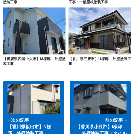
塗装工事
工事・一部屋根塗装工事
【愛媛県四国中央市】M様邸 外壁塗
【香川県三豊市】U様邸 外壁塗装工
装工事
事
« 次の記事
前の記事 »
【香川県坂出市】N様
【香川県小豆郡】I様邸
邸 外壁塗装工事…
外壁塗装工事（タイル