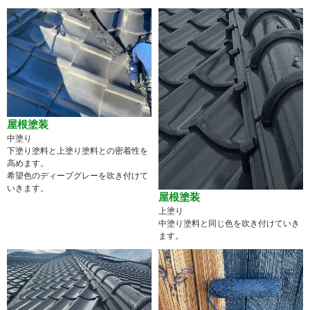
屋根塗装
中塗り
下塗り塗料と上塗り塗料との密着性を
高めます。
希望色のディープグレーを吹き付けて
いきます。
屋根塗装
上塗り
中塗り塗料と同じ色を吹き付けていき
ます。