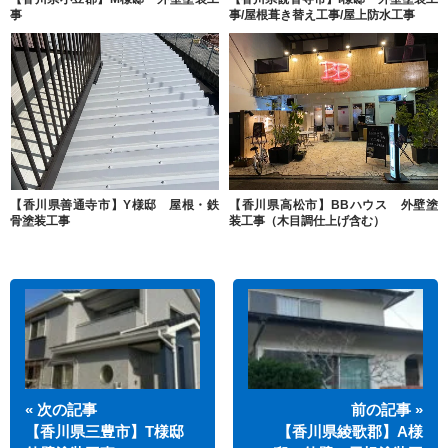
事
事/屋根葺き替え工事/屋上防水工事
【香川県善通寺市】Y様邸 屋根・鉄
【香川県高松市】BBハウス 外壁塗
骨塗装工事
装工事（木目調仕上げ含む）
« 次の記事
前の記事 »
【香川県三豊市】T様邸
【香川県綾歌郡】A様