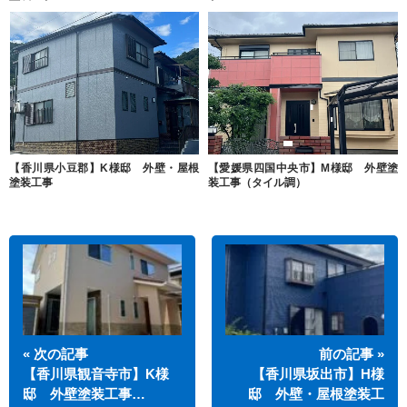
【香川県小豆郡】K様邸 外壁・屋根
【愛媛県四国中央市】M様邸 外壁塗
塗装工事
装工事（タイル調）
« 次の記事
前の記事 »
【香川県観音寺市】K様
【香川県坂出市】H様
邸 外壁塗装工事…
邸 外壁・屋根塗装工