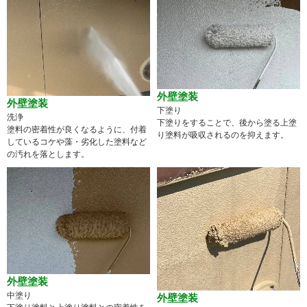
外壁塗装
外壁塗装
下塗り
洗浄
下塗りをすることで、後から塗る上塗
塗料の密着性が良くなるように、付着
り塗料が吸収されるのを抑えます。
しているコケや藻・劣化した塗料など
の汚れを落とします。
外壁塗装
中塗り
外壁塗装