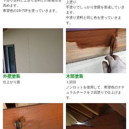
下塗り塗料と上塗り塗料との密着性を
上塗り
高めます。
手塗りでしっかり塗膜を形成していき
希望色の19-70Fを塗っていきます。
ます。
中塗り塗料と同じ色を塗っていきま
す。
外壁塗装
木部塗装
仕上がり面
１回目
ノンロットを使用して、希望色のナチ
ュラルチークを２回塗りで仕上げま
す。