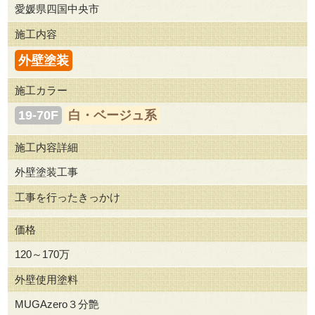
愛媛県四国中央市
施工内容
外壁塗装
施工カラー
19-70F
白・ベージュ系
施工内容詳細
外壁塗装工事
工事を行ったきっかけ
価格
120～170万
外壁使用塗料
MUGAzero３分艶