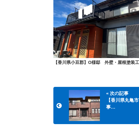
【香川県小豆郡】O様邸 外壁・屋根塗装
« 次の記事
【香川県丸亀市
事…