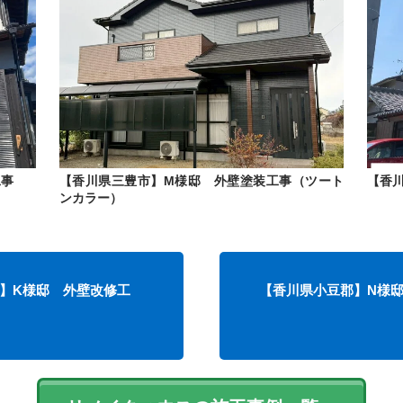
工事
【香川県三豊市】M様邸 外壁塗装工事（ツート
【香
ンカラー）
】K様邸 外壁改修工
【香川県小豆郡】N様