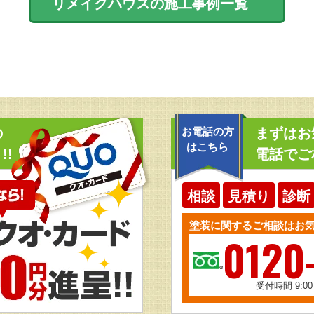
リメイクハウスの施工事例一覧
の
お電話の方
まずはお
はこちら
!!
電話でご
相談
見積り
診断
塗装に関するご相談はお
0120
受付時間 9:0