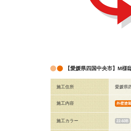
【愛媛県四国中央市】M様
施工住所
愛媛県
施工内容
外壁塗
施工カラー
22-60B