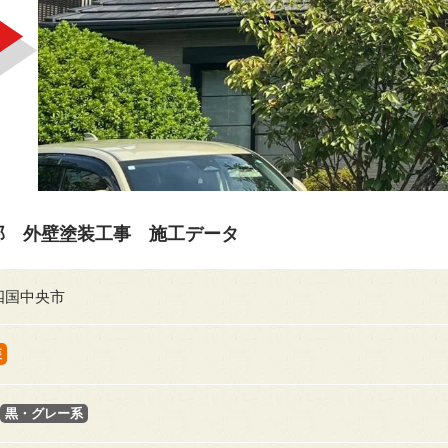
邸 外壁塗装工事 施工データ
四国中央市
装
黒・グレー系