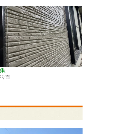
塗装
がり面