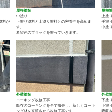
屋根塗装
屋根
中塗り
上塗
塗料が
下塗り塗料と上塗り塗料との密着性を高めま
手塗
す。
中塗
希望色のブラックを塗っていきます。
外壁塗装
外壁
コーキング改修工事
下塗
既存のコーキングを全て撤去し、新しくコーキ
下塗
ング材を充填させる改修工事です。
吸収