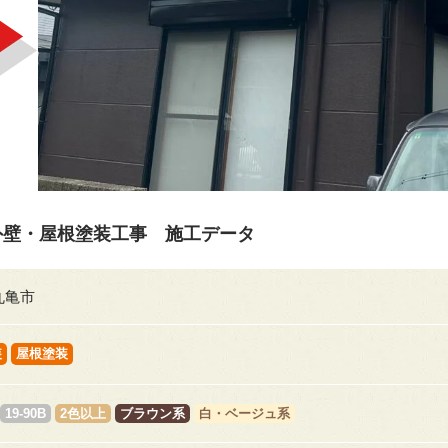
外壁・屋根塗装工事 施工データ
丸亀市
装
屋根塗装
19-90B
2色以上
ブラウン系
白・ベージュ系