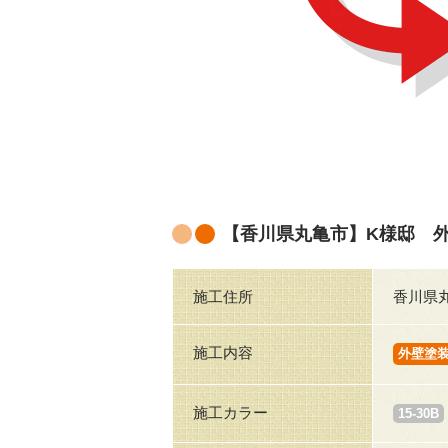
【香川県丸亀市】K様邸 
施工住所
香川県
施工内容
外壁塗
施工カラー
15-30B