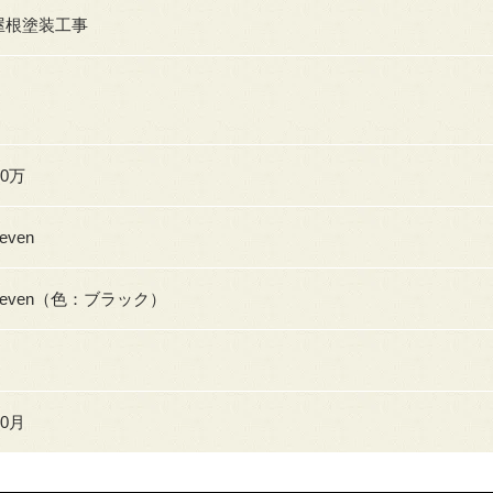
屋根塗装工事
80万
even
seven（色：ブラック）
10月