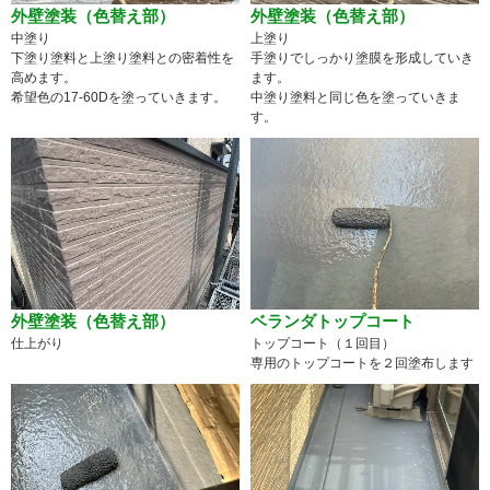
外壁塗装（色替え部）
外壁塗装（色替え部）
中塗り
上塗り
下塗り塗料と上塗り塗料との密着性を
手塗りでしっかり塗膜を形成していき
高めます。
ます。
希望色の17-60Dを塗っていきます。
中塗り塗料と同じ色を塗っていきま
す。
外壁塗装（色替え部）
ベランダトップコート
仕上がり
トップコート（１回目）
専用のトップコートを２回塗布します