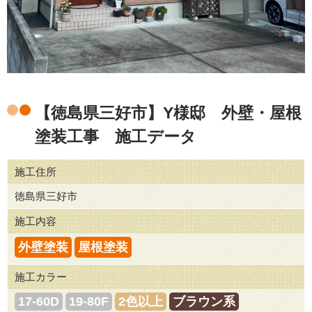
【徳島県三好市】Y様邸 外壁・屋根
塗装工事 施工データ
施工住所
徳島県三好市
施工内容
外壁塗装
屋根塗装
施工カラー
17-60D
19-80F
2色以上
ブラウン系