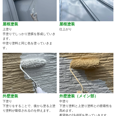
屋根塗装
屋根塗装
上塗り
仕上がり
手塗りでしっかり塗膜を形成していき
ます。
中塗り塗料と同じ色を塗っていきま
す。
外壁塗装
外壁塗装（メイン部）
下塗り
中塗り
下塗りをすることで、後から塗る上塗
下塗り塗料と上塗り塗料との密着性を
り塗料が吸収されるのを抑えます。
高めます。
希望色の19-80Fを塗っていきます。