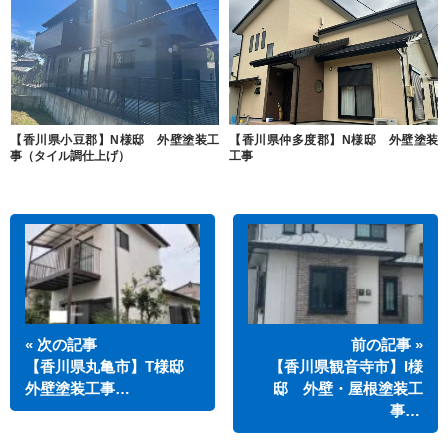
【香川県小豆郡】N様邸 外壁塗装工
【香川県仲多度郡】N様邸 外壁塗装
事（タイル調仕上げ）
工事
« 次の記事
前の記事 »
【香川県丸亀市】T様邸
【香川県観音寺市】I様
外壁塗装工事…
邸 外壁・屋根塗装工
事…