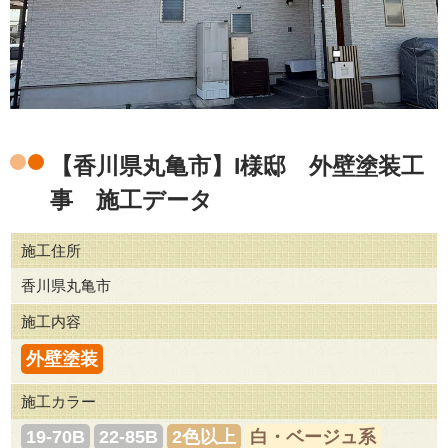
【香川県丸亀市】I様邸 外壁塗装工
事 施工データ
施工住所
香川県丸亀市
施工内容
外壁塗装
施工カラー
19-70B
22-85B
2色以上
白・ベージュ系