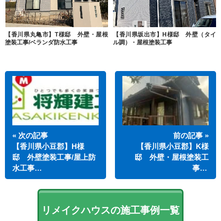
【香川県丸亀市】T様邸 外壁・屋根
【香川県坂出市】H様邸 外壁（タイ
塗装工事/ベランダ防水工事
ル調）・屋根塗装工事
« 次の記事
前の記事 »
【香川県小豆郡】H様
【香川県小豆郡】K様
邸 外壁塗装工事/屋上防
邸 外壁・屋根塗装工
水工事…
事…
リメイクハウスの施工事例一覧