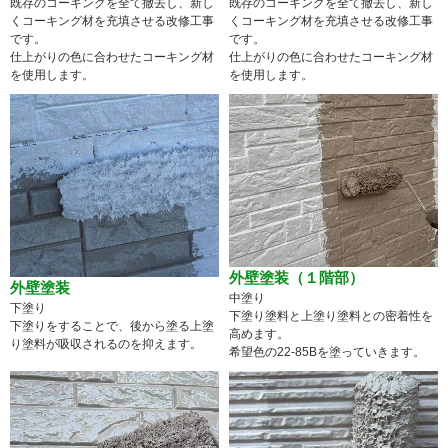
既存のコーキングを全て撤去し、新し
既存のコーキングを全て撤去し、新し
くコーキング材を充填させる改修工事
くコーキング材を充填させる改修工事
です。
です。
仕上がりの色に合わせたコーキング材
仕上がりの色に合わせたコーキング材
を使用します。
を使用します。
外壁塗装（１階部）
外壁塗装
中塗り
下塗り
下塗り塗料と上塗り塗料との密着性を
下塗りをすることで、後から塗る上塗
高めます。
り塗料が吸収されるのを抑えます。
希望色の22-85Bを塗っていきます。