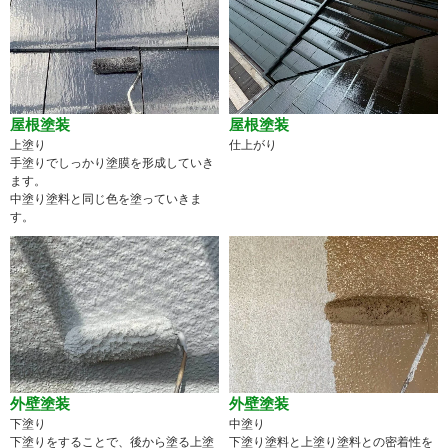
屋根塗装
屋根塗装
上塗り
仕上がり
手塗りでしっかり塗膜を形成していき
ます。
中塗り塗料と同じ色を塗っていきま
す。
外壁塗装
外壁塗装
下塗り
中塗り
下塗りをすることで、後から塗る上塗
下塗り塗料と上塗り塗料との密着性を