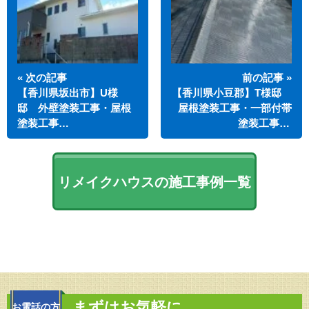
« 次の記事
前の記事 »
【香川県坂出市】U様
【香川県小豆郡】T様邸
邸 外壁塗装工事・屋根
屋根塗装工事・一部付帯
塗装工事…
塗装工事…
リメイクハウスの施工事例一覧
まずはお気軽に
お電話の方