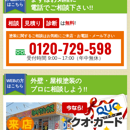
はこちら
電話でご相談下さい!!
相談
見積り
診断
は
無料
!
塗装に関するご相談はお気軽にご来店・お電話・メール下さい
0120-729-598
受付時間 9:00～17:00（年中無休）
外壁・屋根塗装の
WEBの方
はこちら
プロに相談しよう!!