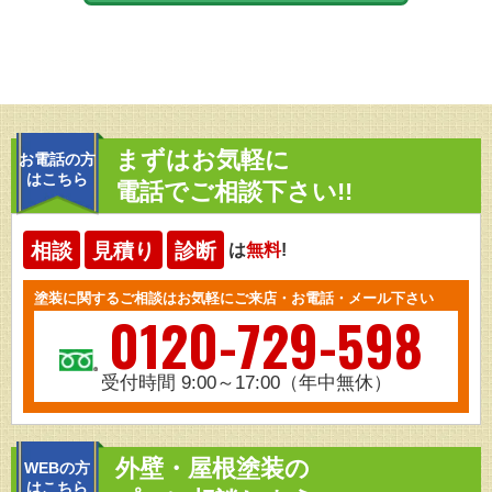
まずはお気軽に
お電話の方
はこちら
電話でご相談下さい!!
相談
見積り
診断
は
無料
!
塗装に関するご相談はお気軽にご来店・お電話・メール下さい
0120-729-598
受付時間 9:00～17:00（年中無休）
外壁・屋根塗装の
WEBの方
はこちら