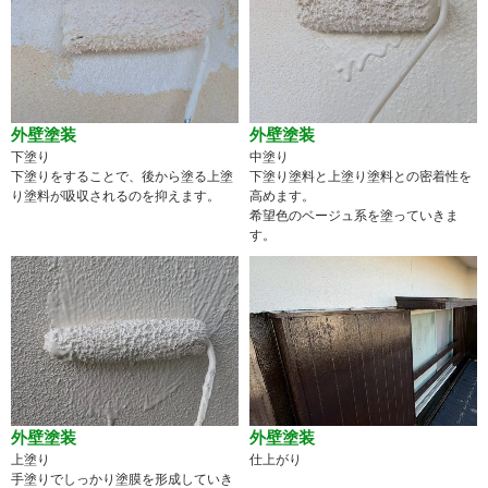
外壁塗装
外壁塗装
下塗り
中塗り
下塗りをすることで、後から塗る上塗
下塗り塗料と上塗り塗料との密着性を
り塗料が吸収されるのを抑えます。
高めます。
希望色のベージュ系を塗っていきま
す。
外壁塗装
外壁塗装
上塗り
仕上がり
手塗りでしっかり塗膜を形成していき