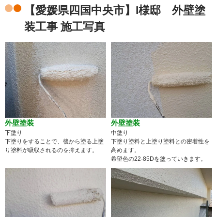
【愛媛県四国中央市】I様邸 外壁塗
装工事 施工写真
外壁塗装
外壁塗装
下塗り
中塗り
下塗りをすることで、後から塗る上塗
下塗り塗料と上塗り塗料との密着性を
り塗料が吸収されるのを抑えます。
高めます。
希望色の22-85Dを塗っていきます。