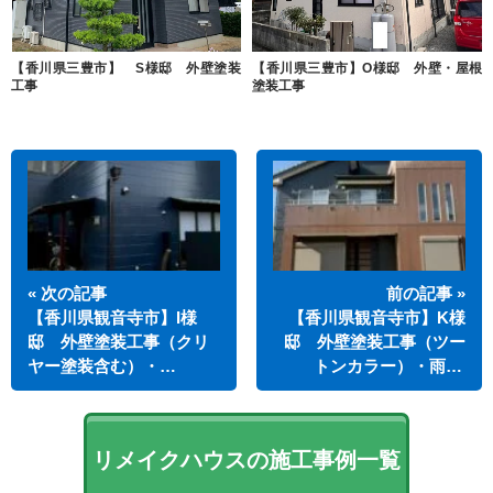
【香川県三豊市】 S様邸 外壁塗装
【香川県三豊市】O様邸 外壁・屋根
工事
塗装工事
« 次の記事
前の記事 »
【香川県観音寺市】I様
【香川県観音寺市】K様
邸 外壁塗装工事（クリ
邸 外壁塗装工事（ツー
ヤー塗装含む）・…
トンカラー）・雨…
リメイクハウスの施工事例一覧