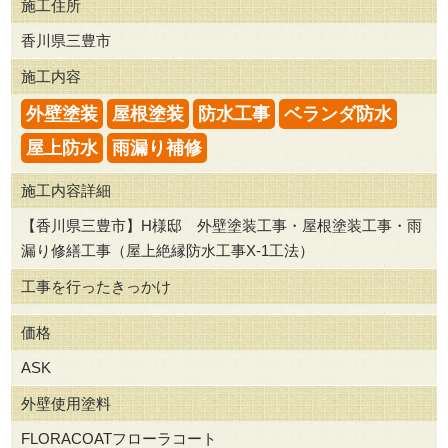
施工住所
香川県三豊市
施工内容
外壁塗装
屋根塗装
防水工事
ベランダ防水
屋上防水
雨漏り補修
施工内容詳細
【香川県三豊市】H様邸 外壁塗装工事・屋根塗装工事・雨
漏り修繕工事（屋上絶縁防水工事X-1工法）
工事を行ったきっかけ
価格
ASK
外壁使用塗料
FLORACOATフローラコート