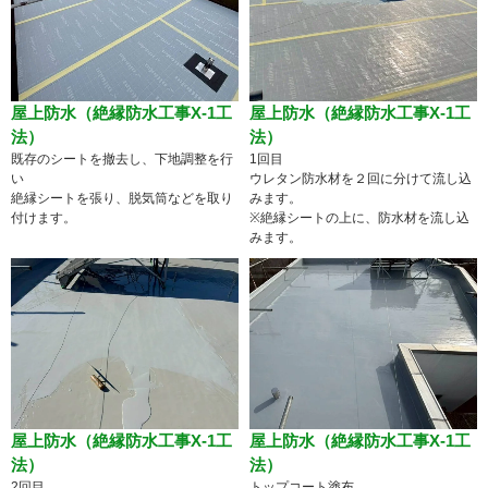
屋上防水（絶縁防水工事X-1工
屋上防水（絶縁防水工事X-1工
法）
法）
既存のシートを撤去し、下地調整を行
1回目
い
ウレタン防水材を２回に分けて流し込
絶縁シートを張り、脱気筒などを取り
みます。
付けます。
※絶縁シートの上に、防水材を流し込
みます。
屋上防水（絶縁防水工事X-1工
屋上防水（絶縁防水工事X-1工
法）
法）
2回目
トップコート塗布