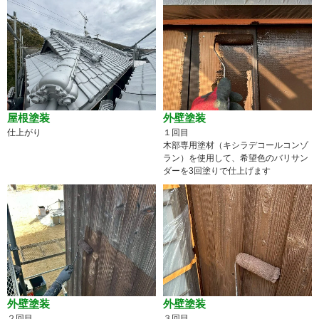
屋根塗装
外壁塗装
仕上がり
１回目
木部専用塗材（キシラデコールコンゾ
ラン）を使用して、希望色のバリサン
ダーを3回塗りで仕上げます
外壁塗装
外壁塗装
２回目
３回目