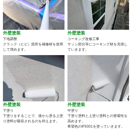
外壁塗装
外壁塗装
下地調整
コーキング改修工事
クラック（ヒビ）箇所を補修材を使用
サッシ部分等にコーキング材を充填し
して埋めます。
ていきます。
外壁塗装
外壁塗装
下塗り
中塗り
下塗りをすることで、後から塗る上塗
下塗り塗料と上塗り塗料との密着性を
り塗料が吸収されるのを抑えます。
高めます。
希望色のIF9301を塗っていきます。