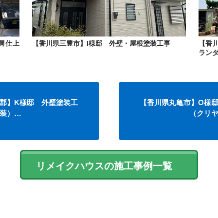
調仕上
【香川県三豊市】I様邸 外壁・屋根塗装工事
【香
ラン
郡】K様邸 外壁塗装工
【香川県丸亀市】O様
装）…
（クリ
リメイクハウスの施工事例一覧