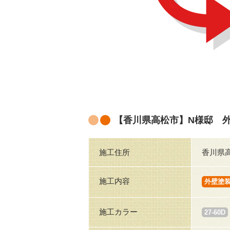
【香川県高松市】N様邸 
施工住所
香川県
施工内容
外壁塗
施工カラー
27-60D