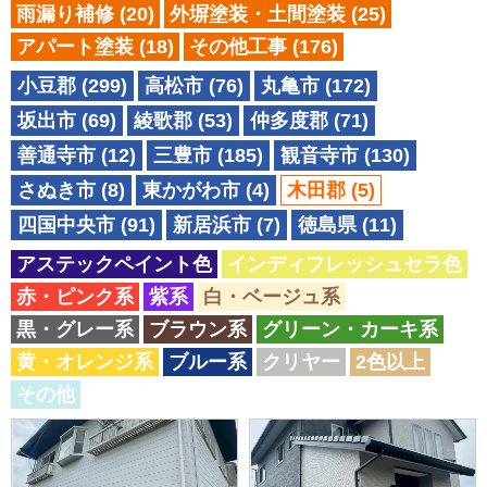
雨漏り補修
(20)
外塀塗装・土間塗装
(25)
アパート塗装
(18)
その他工事
(176)
小豆郡 (299)
高松市 (76)
丸亀市 (172)
坂出市 (69)
綾歌郡 (53)
仲多度郡 (71)
善通寺市 (12)
三豊市 (185)
観音寺市 (130)
さぬき市 (8)
東かがわ市 (4)
木田郡 (5)
四国中央市 (91)
新居浜市 (7)
徳島県 (11)
アステックペイント色
インディフレッシュセラ色
赤・ピンク系
紫系
白・ベージュ系
黒・グレー系
ブラウン系
グリーン・カーキ系
黄・オレンジ系
ブルー系
クリヤー
2色以上
その他