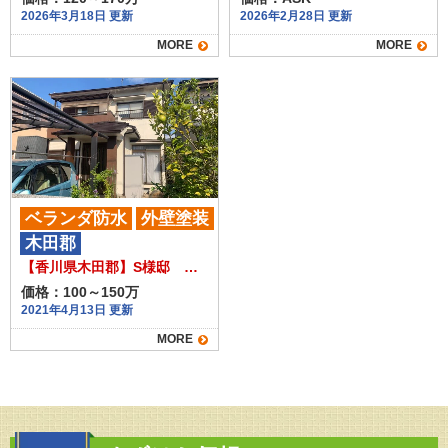
2026年3月18日 更新
2026年2月28日 更新
MORE
MORE
ベランダ防水
外壁塗装
木田郡
屋根塗装
【香川県木田郡】S様邸 外壁・屋根塗装工事/ベランダ防水工事
価格：100～150万
2021年4月13日 更新
MORE