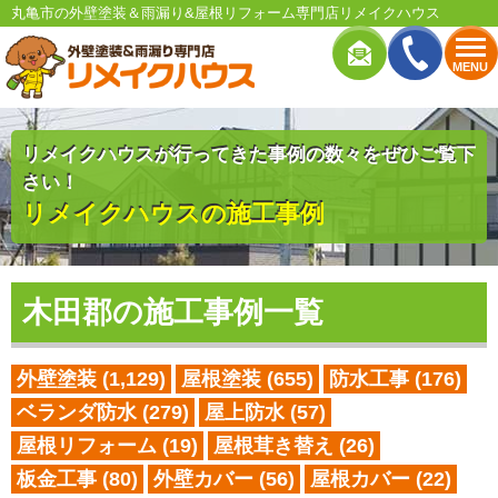
丸亀市の外壁塗装＆雨漏り&屋根リフォーム専門店リメイクハウス
MENU
リメイクハウスが行ってきた事例の数々をぜひご覧下
さい！
リメイクハウスの施工事例
木田郡の施工事例一覧
外壁塗装
(1,129)
屋根塗装
(655)
防水工事
(176)
ベランダ防水
(279)
屋上防水
(57)
屋根リフォーム
(19)
屋根茸き替え
(26)
板金工事
(80)
外壁カバー
(56)
屋根カバー
(22)