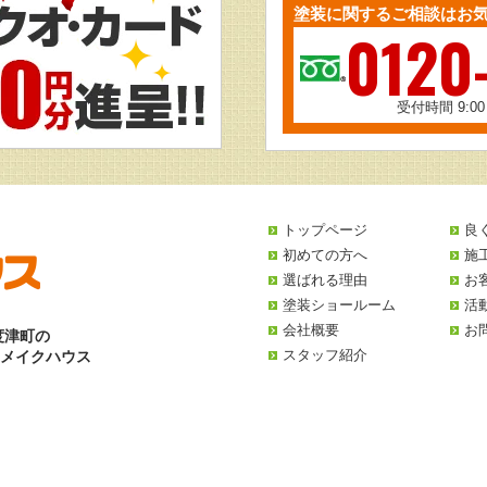
塗装に関するご相談はお
0120
受付時間 9:0
トップページ
良
初めての方へ
施
選ばれる理由
お
塗装ショールーム
活
会社概要
お
度津町の
スタッフ紹介
リメイクハウス