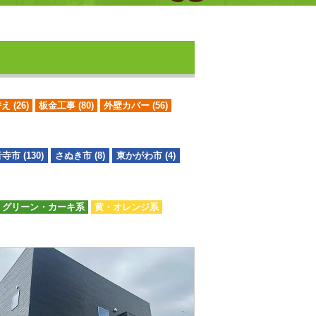
替え
(26)
板金工事
(80)
外壁カバー
(56)
寺市 (130)
さぬき市 (8)
東かがわ市 (4)
グリーン・カーキ系
黄・オレンジ系