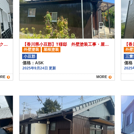
【香川県木田郡】O様邸 外壁塗装工事（クリヤー塗装含む）
【香川県小豆郡】T様邸 外壁塗装工事・屋根塗装工事
【香
外壁塗装
屋根塗装
外壁
小豆郡
三豊
価格：ASK
価格：
2025年9月24日 更新
202
RE
MORE