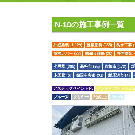
N-10の施工事例一覧
外壁塗装
(1,129)
屋根塗装
(655)
防水工事
(
屋根カバー
(22)
雨漏り補修
(20)
外塀塗装
小豆郡 (299)
高松市 (76)
丸亀市 (172)
坂
木田郡 (5)
四国中央市 (91)
新居浜市 (7)
アステックペイント色
インディフレッシュ
ブルー系
クリヤー
2色以上
その他