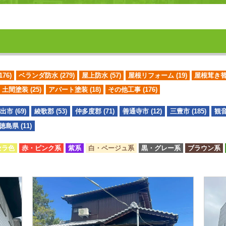
176)
ベランダ防水
(279)
屋上防水
(57)
屋根リフォーム
(19)
屋根茸き
・土間塗装
(25)
アパート塗装
(18)
その他工事
(176)
出市 (69)
綾歌郡 (53)
仲多度郡 (71)
善通寺市 (12)
三豊市 (185)
観音
徳島県 (11)
セラ色
赤・ピンク系
紫系
白・ベージュ系
黒・グレー系
ブラウン系