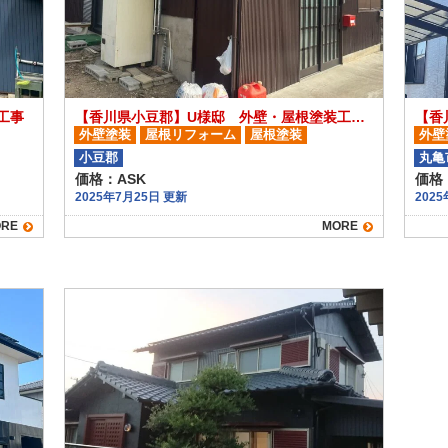
工事
【香川県小豆郡】U様邸 外壁・屋根塗装工事/屋根葺き替え工事
【香
外壁塗装
屋根リフォーム
屋根塗装
外壁
屋根茸き替え
小豆郡
丸亀
価格：ASK
価格：
2025年7月25日 更新
202
RE
MORE