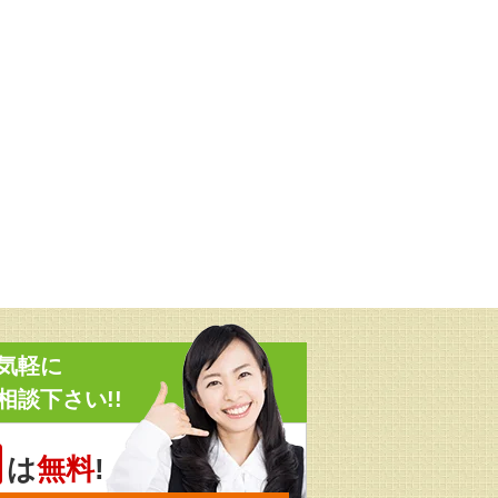
気軽に
相談下さい!!
は
無料
!