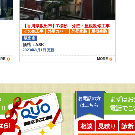
【香川県坂出市】T様邸 外壁・屋根改修工事
その他工事
外壁カバー
外壁塗装
屋根塗装
板金工事
坂出市
価格：ASK
2023年8月1日 更新
RE
MORE
の
お電話の方
まずはお
はこちら
!!
電話でご
相談
見積り
診断