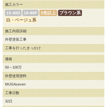
施工カラー
15-40D
19-80F
2色以上
ブラウン系
白・ベージュ系
施工内容詳細
外壁塗装工事
工事を行ったきっかけ
価格
50～100万
外壁使用塗料
MUGAseven
工事日数
32日