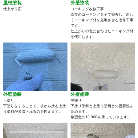
屋根塗装
外壁塗装
仕上がり面
コーキング改修工事
既存のコーキングを全て撤去し、新し
くコーキング材を充填させる改修工事
です。
仕上がりの色に合わせたコーキング材
を使用します。
外壁塗装
外壁塗装
下塗り
中塗り
下塗りをすることで、後から塗る上塗
下塗り塗料と上塗り塗料との密着性を
り塗料が吸収されるのを抑えます。
高めます。
希望色の19-90Bを塗っていきます。