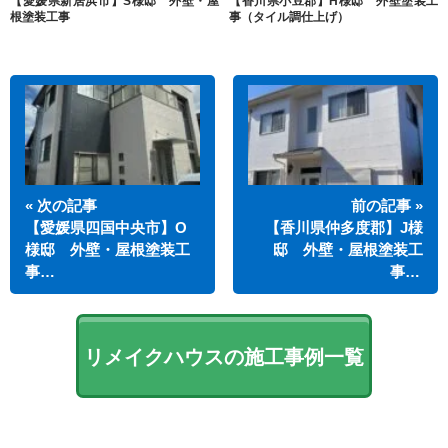
【愛媛県新居浜市】S様邸 外壁・屋
【香川県小豆郡】H様邸 外壁塗装工
根塗装工事
事（タイル調仕上げ）
« 次の記事
前の記事 »
【愛媛県四国中央市】O
【香川県仲多度郡】J様
様邸 外壁・屋根塗装工
邸 外壁・屋根塗装工
事…
事…
リメイクハウスの施工事例一覧