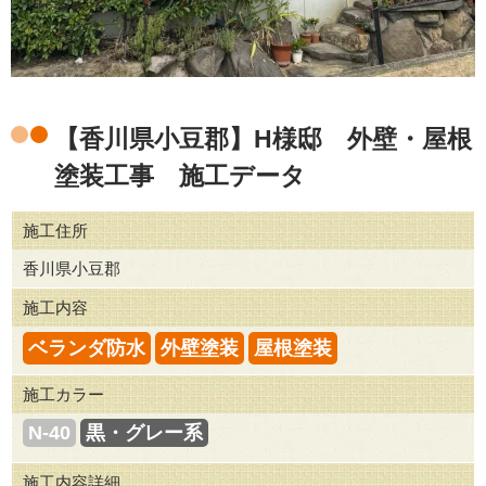
【香川県小豆郡】H様邸 外壁・屋根
塗装工事 施工データ
施工住所
香川県小豆郡
施工内容
ベランダ防水
外壁塗装
屋根塗装
施工カラー
N-40
黒・グレー系
施工内容詳細