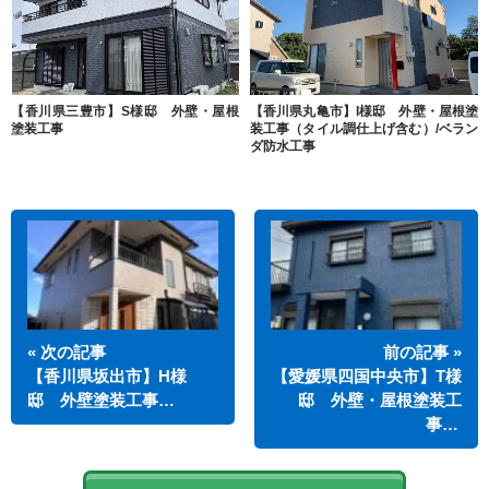
【香川県三豊市】S様邸 外壁・屋根
【香川県丸亀市】I様邸 外壁・屋根塗
塗装工事
装工事（タイル調仕上げ含む）/ベラン
ダ防水工事
« 次の記事
前の記事 »
【香川県坂出市】H様
【愛媛県四国中央市】T様
邸 外壁塗装工事…
邸 外壁・屋根塗装工
事…