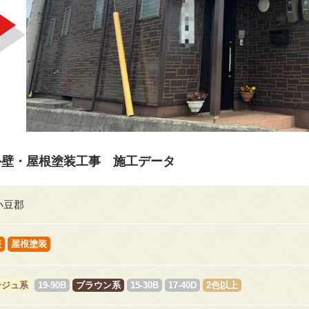
外壁・屋根塗装工事 施工データ
小豆郡
装
屋根塗装
ージュ系
19-90B
ブラウン系
15-30B
17-40D
2色以上