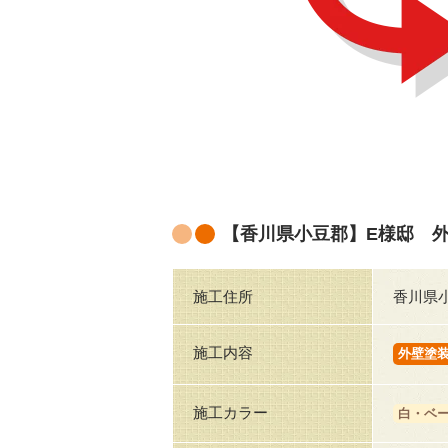
【香川県小豆郡】E様邸 
施工住所
香川県
施工内容
外壁塗
施工カラー
白・ベ