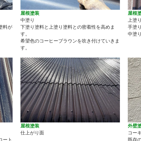
屋根塗装
屋根
中塗り
上塗
塗料が
下塗り塗料と上塗り塗料との密着性を高めま
手塗
す。
中塗
希望色のコーヒーブラウンを吹き付けていきま
す。
屋根塗装
外壁
仕上がり面
コー
コート
既存