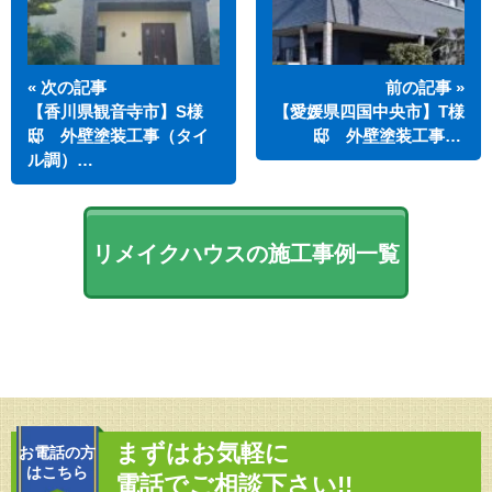
« 次の記事
前の記事 »
【香川県観音寺市】S様
【愛媛県四国中央市】T様
邸 外壁塗装工事（タイ
邸 外壁塗装工事…
ル調）…
リメイクハウスの施工事例一覧
まずはお気軽に
お電話の方
はこちら
電話でご相談下さい!!