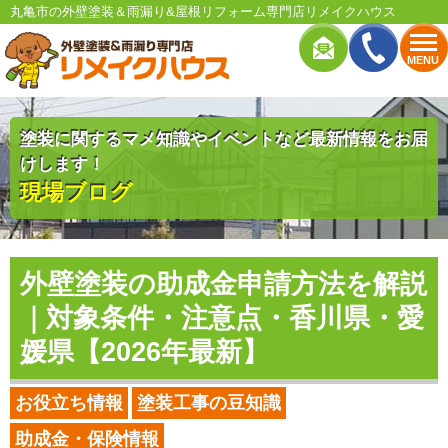
丸亀市の外壁塗装＆雨漏り&屋根リフォーム専門店リメイクハウス
MENU
塗装に関するマメ知識やイベントなど最新情報をお届
けします！
現場ブログ
外壁塗装の助成金申請方法を解説
｜対象条件・注意点・香川県・愛
媛県【2026年最新】
お役立ち情報
塗装工事の豆知識
助成金・保険情報