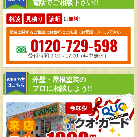
電話でご相談下さい!!
相談
見積り
診断
は
無料
!
塗装に関するご相談はお気軽にご来店・お電話・メール下さい
0120-729-598
受付時間 9:00～17:00（年中無休）
外壁・屋根塗装の
WEBの方
はこちら
プロに相談しよう!!